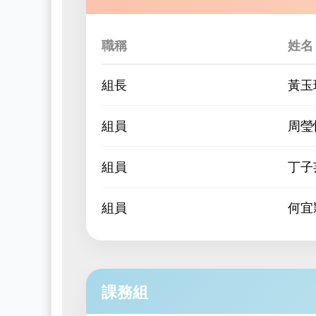
職稱
姓名
組長
黃玉
組員
周瑩
組員
丁子
組員
何宜
課務組