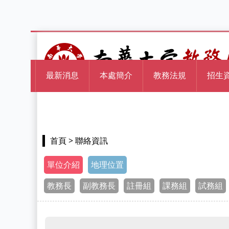
最新消息
本處簡介
教務法規
招生
> 聯絡資訊
首頁
單位介紹
地理位置
教務長
副教務長
註冊組
課務組
試務組