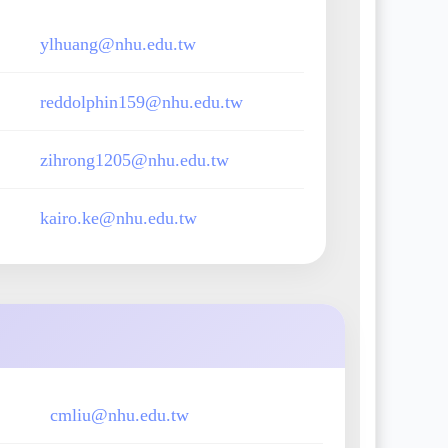
ylhuang@nhu.edu.tw
reddolphin159@nhu.edu.tw
zihrong1205@nhu.edu.tw
kairo.ke@nhu.edu.tw
cmliu@nhu.edu.tw