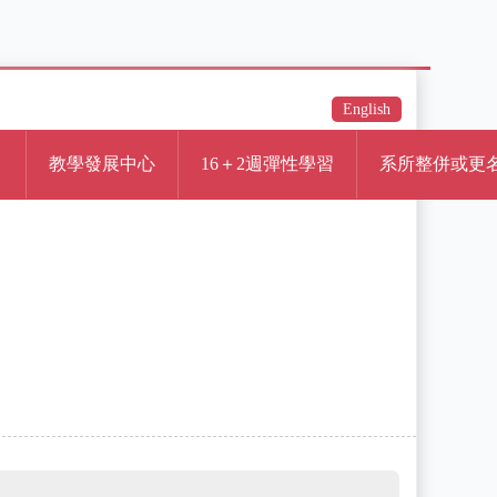
English
Ａ
教學發展中心
16＋2週彈性學習
系所整併或更名