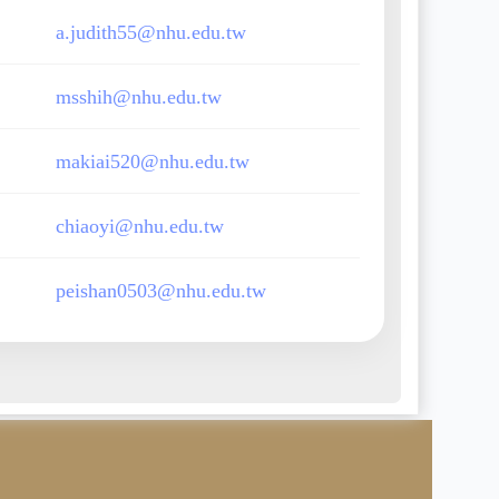
a.judith55@nhu.edu.tw
msshih@nhu.edu.tw
makiai520@nhu.edu.tw
chiaoyi@nhu.edu.tw
peishan0503@nhu.edu.tw