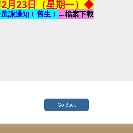
年2月23日（星期一）◆
冊選課通知﹝舊生﹞
←檔案下載
Go Back