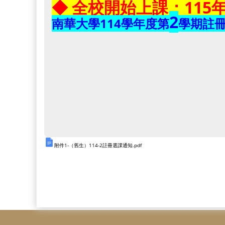
◆ 全校開始上課：115
2
南華大學
114
學年度第
學期註
附件1-（舊生）114-2註冊選課通知.pdf