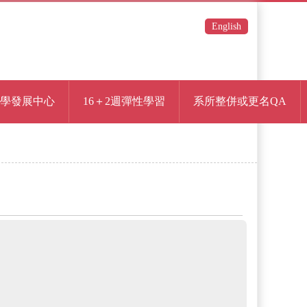
English
學發展中心
16＋2週彈性學習
系所整併或更名QA