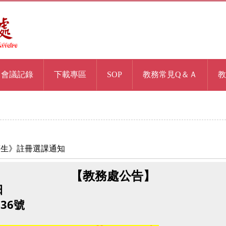
會議記錄
下載專區
SOP
教務常見Q＆Ａ
教
《舊生》註冊選課通知
【教務處公告】
日
36號