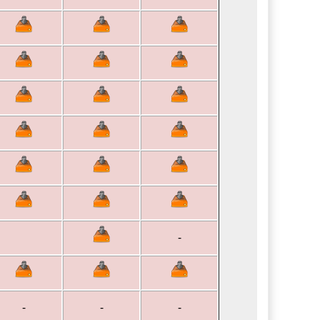
-
-
-
-