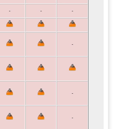
-
-
-
-
-
-