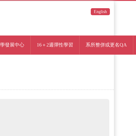
English
學發展中心
16＋2週彈性學習
系所整併或更名QA