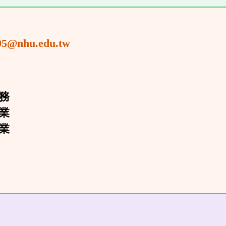
05@nhu.edu.tw
務
業
業