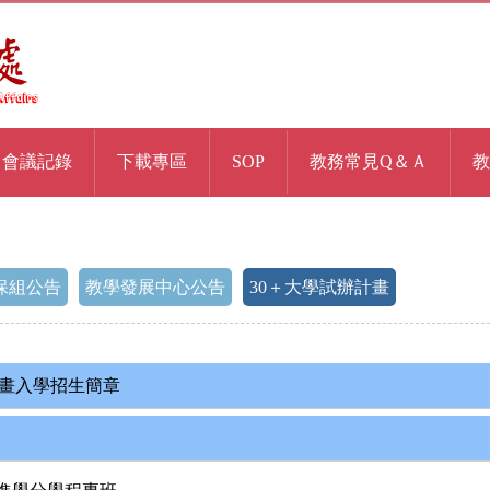
會議記錄
下載專區
SOP
教務常見Q＆Ａ
教
保組公告
教學發展中心公告
30＋大學試辦計畫
計畫入學招生簡章