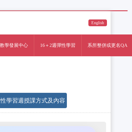
English
教學發展中心
16＋2週彈性學習
系所整併或更名QA
單位彈性學習週授課方式及內容