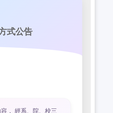
課方式公告
內容， 經系、院、校三