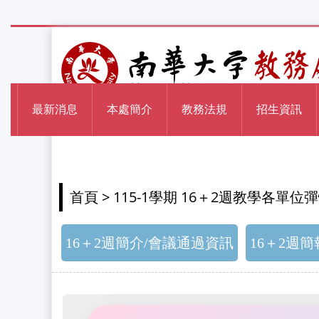
最新消息
本處簡介
教務法規
招生資訊
> 115-1學期 16＋2週教學各
首頁
16＋2週簡介/會議通過資訊
16＋2週簡