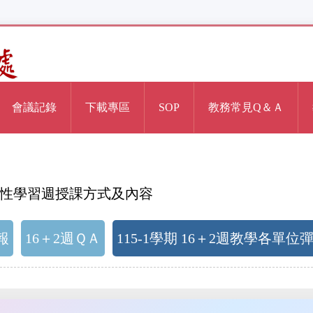
會議記錄
下載專區
SOP
教務常見Q＆Ａ
單位彈性學習週授課方式及內容
報
16＋2週ＱＡ
115-1學期 16＋2週教學各