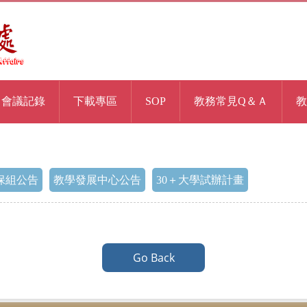
會議記錄
下載專區
SOP
教務常見Q＆Ａ
教
保組公告
教學發展中心公告
30＋大學試辦計畫
Go Back