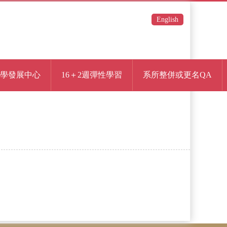
English
學發展中心
16＋2週彈性學習
系所整併或更名QA