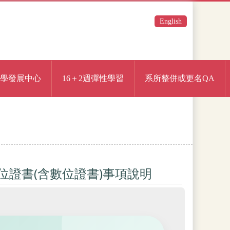
English
學發展中心
16＋2週彈性學習
系所整併或更名QA
位證書(含數位證書)事項說明