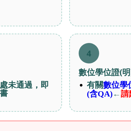
4
數位學位證(明
處未通過，即
有關
數位學
書
←
請
(含QA)