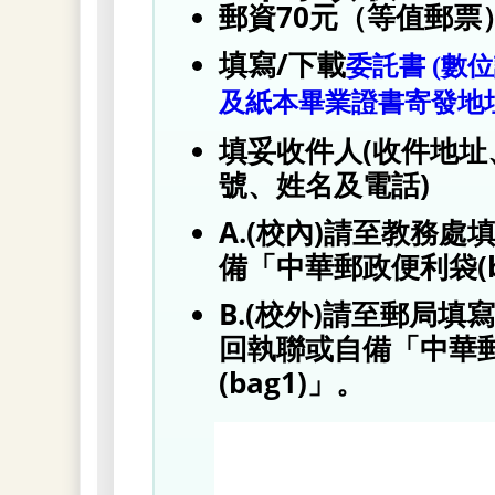
郵資70元（等值郵票
填寫/下載
委託書 (數位
及紙本畢業證書寄發地址
填妥收件人(收件地址
號、姓名及電話)
A.(校內)請至教務處
備「中華郵政便利袋(b
B.(校外)請至郵局填
回執聯或自備「中華
(bag1)」。