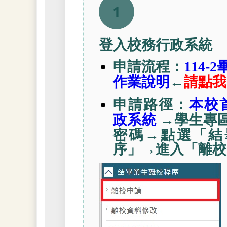
1
登入校務行政系統
申請流程：
114
←
請點我
作業說明
申請路徑：
本校
→學生專
政系統
密碼→點選「結
序」→進入「離校