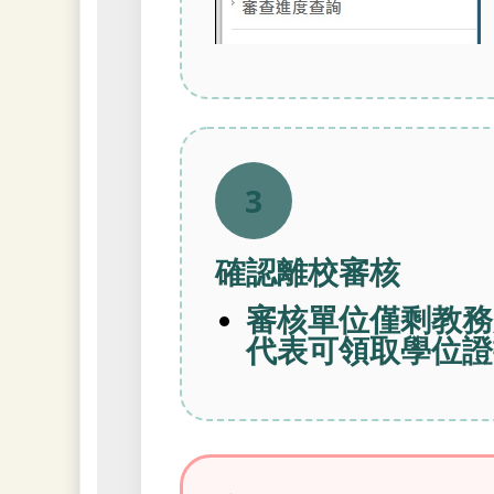
3
確認離校審核
審核單位僅剩教務
代表可領取學位證