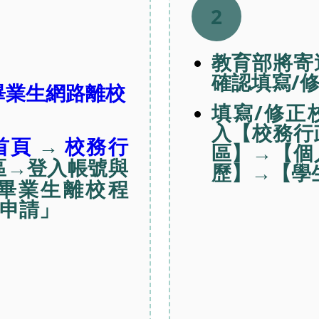
2
教育部將寄
確認填寫/
-2畢業生網路離校
填寫/修正校
入【校務行
→
首頁
校務行
區】→【個
區→登入帳號與
歷】→【學
畢業生離校程
申請」