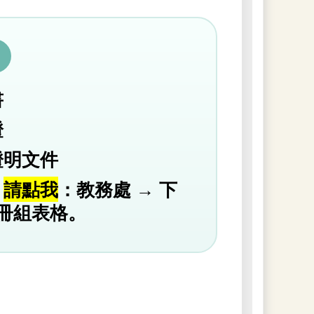
書
證
證明文件
←
請點我
：教務處 → 下
註冊組表格。