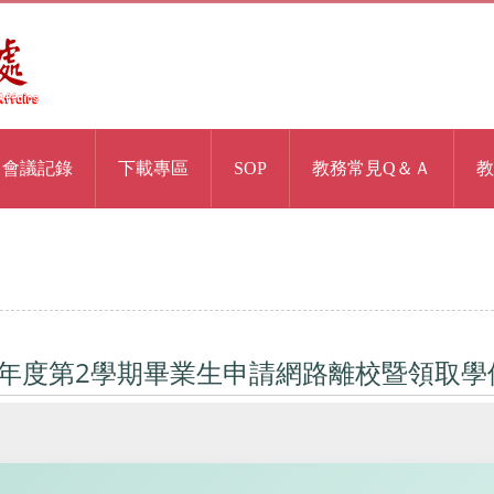
會議記錄
下載專區
SOP
教務常見Q＆Ａ
教
學年度第2學期畢業生申請網路離校暨領取學