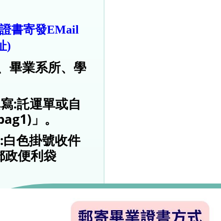
）
證書寄發EMail
)
、畢業系所、學
填寫:託運單或自
ag1)」。
寫:白色掛號收件
郵政便利袋