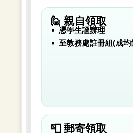
🙋 親自領取
憑學生證辦理
至教務處註冊組(成均館
📮 郵寄領取